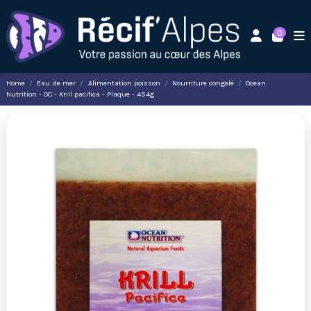
0
Home
Eau de mer
Alimentation poisson
Nourriture congelé
Ocean
Nutrition - OC - Krill pacifica - Plaque - 454g