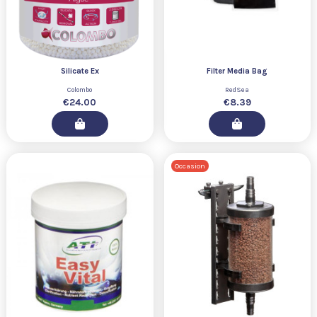
Silicate Ex
Filter Media Bag
Colombo
RedSea
€24.00
€8.39
Occasion