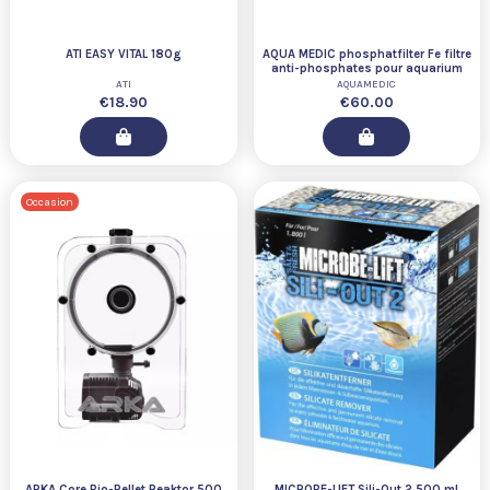
ATI EASY VITAL 180g
AQUA MEDIC phosphatfilter Fe filtre
anti-phosphates pour aquarium
d'eau douce et d'eau...
ATI
AQUAMEDIC
€18.90
€60.00
Occasion
ARKA Core Bio-Pellet Reaktor 500
MICROBE-LIFT Sili-Out 2 500 ml