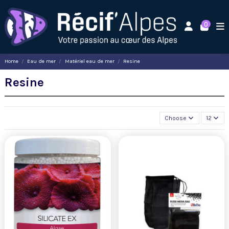
0
Home
Eau de mer
Matériel eau de mer
Resine
Resine
Choose
12