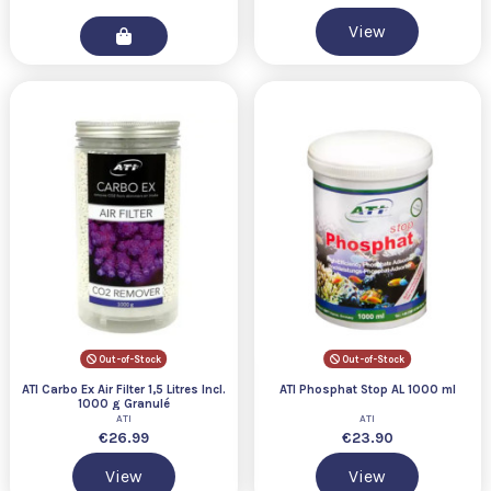
View
Out-of-Stock
Out-of-Stock
ATI Carbo Ex Air Filter 1,5 Litres Incl.
ATI Phosphat Stop AL 1000 ml
1000 g Granulé
ATI
ATI
€26.99
€23.90
View
View