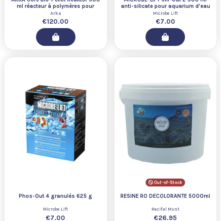
ml réacteur à polymères pour
anti-silicate pour aquarium d'eau
aquarium
douce et d'eau de mer
Arka
Microbe Lift
€120.00
€7.00
Out-of-Stock
Phos-Out 4 granulés 625 g
RESINE RO DECOLORANTE 5000ml
Microbe Lift
Recifal Must
€7.00
€26.95