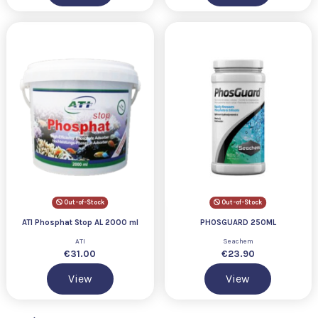
Out-of-Stock
Out-of-Stock
ATI Phosphat Stop AL 2000 ml
PHOSGUARD 250ML
ATI
Seachem
€31.00
€23.90
View
View