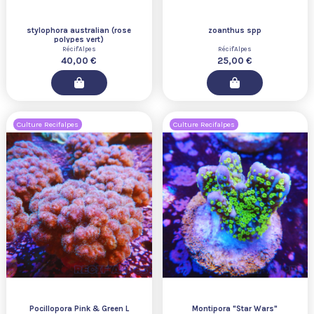
stylophora australian (rose
zoanthus spp
polypes vert)
Récif'Alpes
Récif'Alpes
40,00 €
25,00 €
Culture Recifalpes
Culture Recifalpes
Pocillopora Pink & Green L
Montipora "Star Wars"