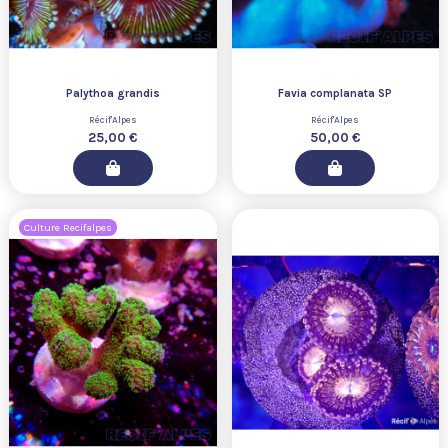
Palythoa grandis
Favia complanata SP
Récif'Alpes
Récif'Alpes
25,00 €
50,00 €
Culture Recifalpes