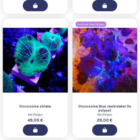
Culture Recifalpes
Discosoma striata
Discosoma Blue Jawbreaker (le
polype)
Récif'Alpes
Récif'Alpes
49,00 €
29,00 €