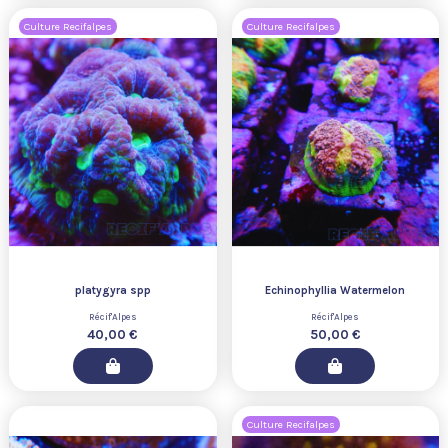
Culture Recifalpes
Culture Recifalpes
platygyra spp
Echinophyllia Watermelon
Récif'Alpes
Récif'Alpes
40,00 €
50,00 €
Culture Recifalpes