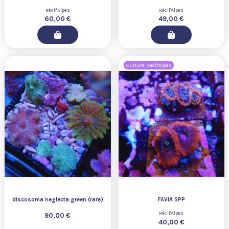
Récif'Alpes
Récif'Alpes
60,00 €
49,00 €
Culture Recifalpes
discosoma neglecta green (rare)
FAVIA SPP
Récif'Alpes
90,00 €
40,00 €