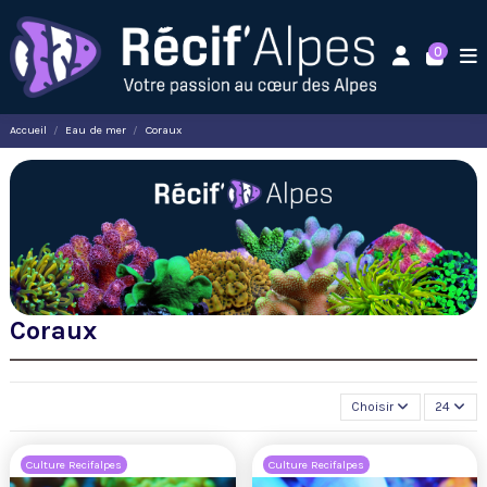
0
Accueil
Eau de mer
Coraux
Coraux
Choisir
24
Culture Recifalpes
Culture Recifalpes