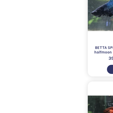
BETTA SP
halfmoon 
orchi
3