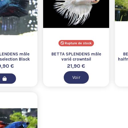
Rupture de stock
LENDENS mâle
BETTA SPLENDENS mâle
BE
selection Black
varié crowntail
half
d wysiwyg
9,90 €
21,90 €
Voir