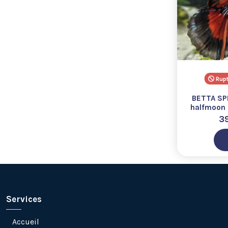
Rupt
BETTA SP
halfmoon 
trico
3
Services
Accueil