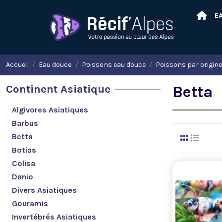
E
Accueil
Eau douce
Poissons eau douce
Poissons par origin
Continent Asiatique
Betta
Algivores Asiatiques
Barbus
Betta
Botias
Colisa
Danio
Divers Asiatiques
Gouramis
Invertébrés Asiatiques