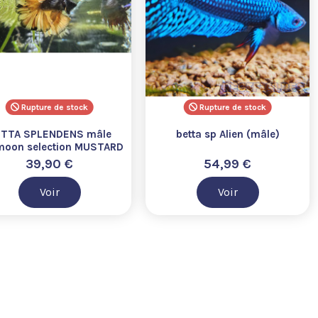
Rupture de stock
Rupture de stock
TTA SPLENDENS mâle
betta sp Alien (mâle)
moon selection MUSTARD
wysiwyg
39,90 €
54,99 €
Voir
Voir