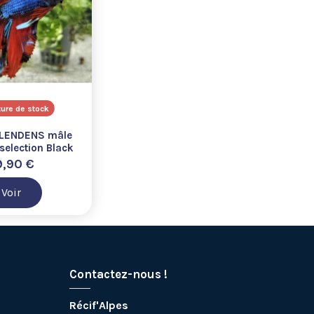
ure de stock
LENDENS mâle
selection Black
lor wysiwyg
9,90 €
Voir
Contactez-nous !
Récif'Alpes