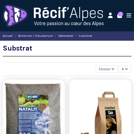
0
Accueil
Terrarium / Paludarium
Décoration
Substrat
Substrat
Choisir
4