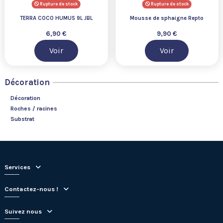
Rupture de stock
Rupture de stock
TERRA COCO HUMUS 9L JBL
Mousse de sphaigne Repto
6,90 €
9,90 €
Voir
Voir
Décoration
Décoration
Roches / racines
Substrat
Services
Contactez-nous !
Suivez nous