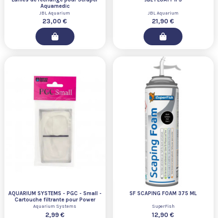
Aquamedic
JBL Aquarium
JBL Aquarium
23,00 €
21,90 €
AQUARIUM SYSTEMS - PGC - Small -
SF SCAPING FOAM 375 ML
Cartouche filtrante pour Power
gravel cleaner
Aquarium Systems
SuperFish
2,99 €
12,90 €