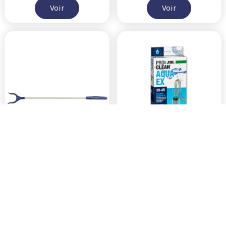
Voir
Voir
Rupture de stock
Rupture de stock
BM CORAL GRIPPER 83 CM
JBL PROCLEAN AQUA EX 20-45
BlueMarine
JBL Aquarium
13,30 €
19,90 €
Voir
Voir