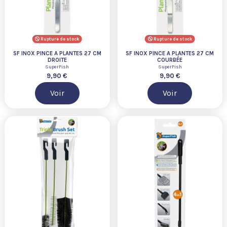
Rupture de stock
Rupture de stock
SF INOX PINCE A PLANTES 27 CM
SF INOX PINCE A PLANTES 27 CM
DROITE
COURBÉE
SuperFish
SuperFish
9,90 €
9,90 €
Voir
Voir