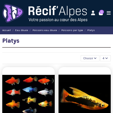
0
Accueil
Eau douce
Poissons eau douce
Poissons par type
Platys
Platys
Choisir
4