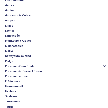
Eau saumâtre
Garra sp.
Gobies
Gouramis & Colisa
Guppys
Killies
Loches
Loricaridés
Mangeurs d'Algues
Melanotaenia
Mollys
Nettoyeurs de fond
Platys
Poissons d'eau froide
Poissons de fleuve Africain
Poissons serpent
Prédateurs
Pseudomugil
Rasbora
Scalaires
Tetraodons
Tetras