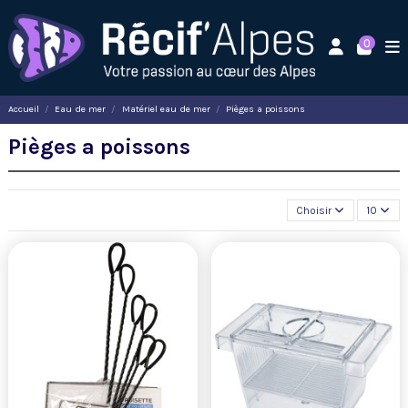
0
Accueil
Eau de mer
Matériel eau de mer
Pièges a poissons
Pièges a poissons
Choisir
10