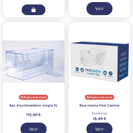
Voir
Rupture de stock
Rupture de stock
Bac d'acclimatation simple XL
Blue marine Pest Catcher
BlueMarine
119,99 €
18,49 €
Voir
Voir