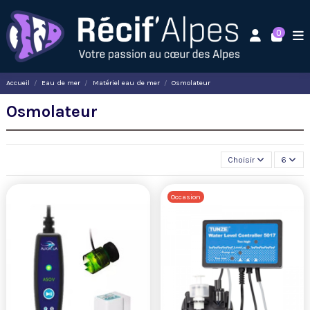
0
Accueil
Eau de mer
Matériel eau de mer
Osmolateur
Osmolateur
Choisir
6
Occasion