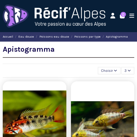
0
Accueil
Eau douce
Poissons eau douce
Poissons par type
Apistogramma
Apistogramma
Choisir
3