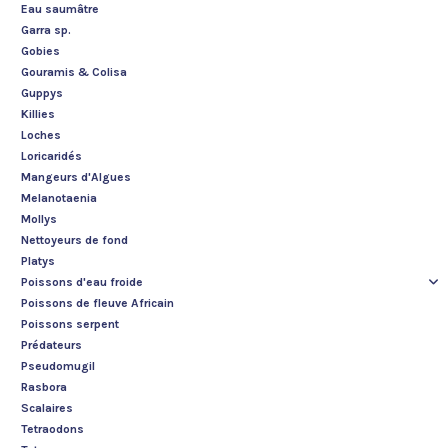
Eau saumâtre
Garra sp.
Gobies
Gouramis & Colisa
Guppys
Killies
Loches
Loricaridés
Mangeurs d'Algues
Melanotaenia
Mollys
Nettoyeurs de fond
Platys
Poissons d'eau froide
Poissons de fleuve Africain
Poissons serpent
Prédateurs
Pseudomugil
Rasbora
Scalaires
Tetraodons