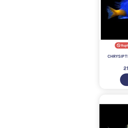
Rupt
CHRYSIPT
2