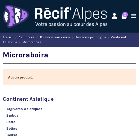
0
Accueil
Eau douce
Poissons eau douce
Poissons par origine
Continent
Asiatique
Microraboira
Microraboira
Aucun produit.
Continent Asiatique
Algivores Asiatiques
Barbus
Betta
Botias
Colisa