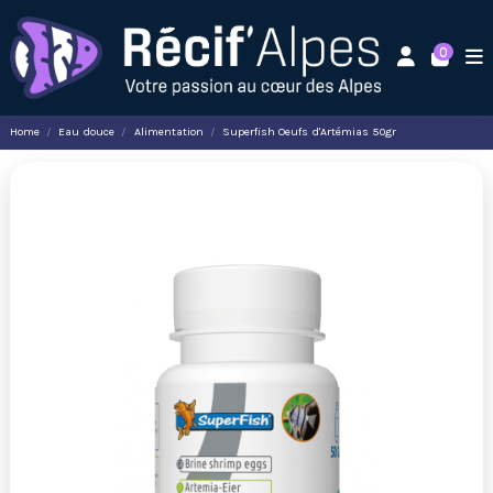
0
Home
Eau douce
Alimentation
Superfish Oeufs d'Artémias 50gr