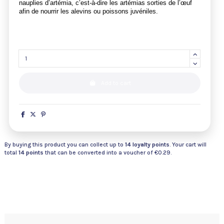
nauplies d’artémia, c’est-à-dire les artémias sorties de l’œuf
afin de nourrir les alevins ou poissons juvéniles.
Add to cart
By buying this product you can collect up to
14
loyalty points
. Your cart will
total
14
points
that can be converted into a voucher of
€0.29
.