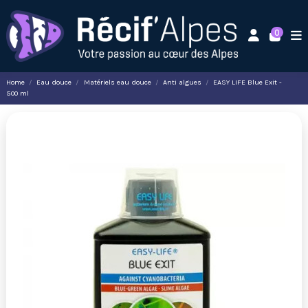
0
Home
Eau douce
Matériels eau douce
Anti algues
EASY LIFE Blue Exit -
500 ml