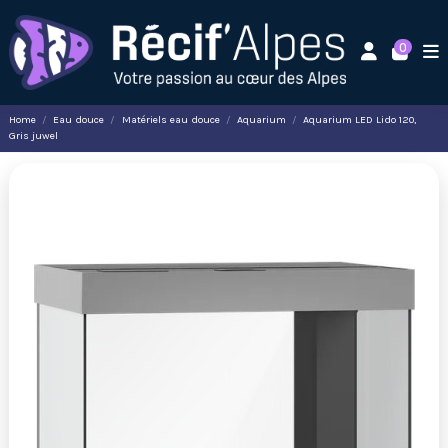
0
Home
Eau douce
Matériels eau douce
Aquarium
Aquarium LED Lido 120,
Gris juwel