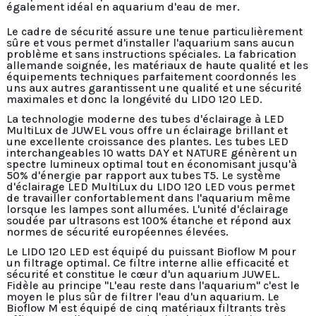
également idéal en aquarium d'eau de mer.
Le cadre de sécurité assure une tenue particulièrement
sûre et vous permet d'installer l'aquarium sans aucun
problème et sans instructions spéciales. La fabrication
allemande soignée, les matériaux de haute qualité et les
équipements techniques parfaitement coordonnés les
uns aux autres garantissent une qualité et une sécurité
maximales et donc la longévité du LIDO 120 LED.
La technologie moderne des tubes d'éclairage à LED
MultiLux de JUWEL vous offre un éclairage brillant et
une excellente croissance des plantes. Les tubes LED
interchangeables 10 watts DAY et NATURE génèrent un
spectre lumineux optimal tout en économisant jusqu'à
50% d'énergie par rapport aux tubes T5. Le système
d'éclairage LED MultiLux du LIDO 120 LED vous permet
de travailler confortablement dans l'aquarium même
lorsque les lampes sont allumées. L'unité d'éclairage
soudée par ultrasons est 100% étanche et répond aux
normes de sécurité européennes élevées.
Le LIDO 120 LED est équipé du puissant Bioflow M pour
un filtrage optimal. Ce filtre interne allie efficacité et
sécurité et constitue le cœur d'un aquarium JUWEL.
Fidèle au principe "L'eau reste dans l'aquarium" c'est le
moyen le plus sûr de filtrer l'eau d'un aquarium. Le
Bioflow M est équipé de cinq matériaux filtrants très