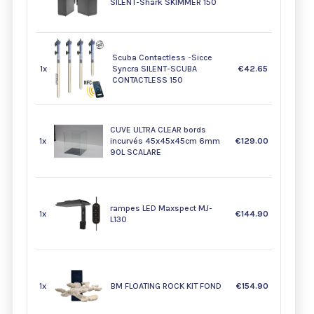
SILENT-Shark SKIMMER 150
Scuba Contactless -Sicce
1x
Syncra SILENT-SCUBA
€42.65
CONTACTLESS 150
CUVE ULTRA CLEAR bords
1x
incurvés 45x45x45cm 6mm
€129.00
90L SCALARE
rampes LED Maxspect MJ-
1x
€144.90
L130
1x
BM FLOATING ROCK KIT FOND
€154.90