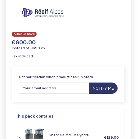
Out-of-Stock
€600.00
Instead of €690.25
Tax included
Get notification when product back in stock
NOTIFY ME
This pack contains
Shark SKIMMER Syncra
1x
€129.00