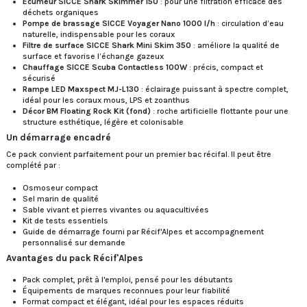
Écumeur SICCE Shark Skimmer 150
: pour une filtration efficace des
déchets organiques
Pompe de brassage SICCE Voyager Nano 1000 l/h
: circulation d’eau
naturelle, indispensable pour les coraux
Filtre de surface SICCE Shark Mini Skim 350
: améliore la qualité de
surface et favorise l’échange gazeux
Chauffage SICCE Scuba Contactless 100W
: précis, compact et
sécurisé
Rampe LED Maxspect MJ-L130
: éclairage puissant à spectre complet,
idéal pour les coraux mous, LPS et zoanthus
Décor BM Floating Rock Kit (fond)
: roche artificielle flottante pour une
structure esthétique, légère et colonisable
Un démarrage encadré
Ce pack convient parfaitement pour un premier bac récifal. Il peut être
complété par :
Osmoseur compact
Sel marin de qualité
Sable vivant et pierres vivantes ou aquacultivées
Kit de tests essentiels
Guide de démarrage fourni par Récif'Alpes et accompagnement
personnalisé sur demande
Avantages du pack Récif'Alpes
Pack complet, prêt à l'emploi, pensé pour les débutants
Équipements de marques reconnues pour leur fiabilité
Format compact et élégant, idéal pour les espaces réduits