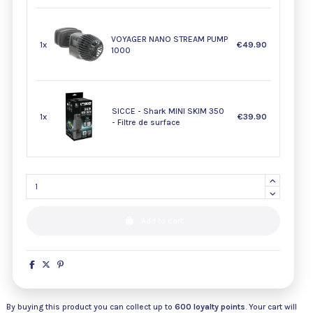
VOYAGER NANO STREAM PUMP
1x
€49.90
1000
SICCE - Shark MINI SKIM 350
1x
€39.90
- Filtre de surface
Add to cart
By buying this product you can collect up to
600
loyalty points
. Your cart will