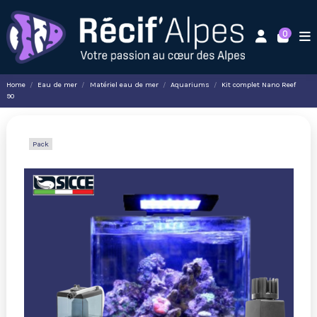
0
Home
Eau de mer
Matériel eau de mer
Aquariums
Kit complet Nano Reef
90
Pack