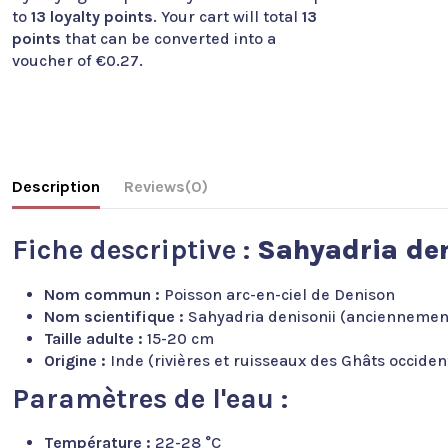
to
13
loyalty points
. Your cart will total
13
points
that can be converted into a
voucher of
€0.27
.
Description
Reviews
(0)
Fiche descriptive :
Sahyadria den
Nom commun :
Poisson arc-en-ciel de Denison
Nom scientifique :
Sahyadria denisonii (ancienneme
Taille adulte :
15-20 cm
Origine :
Inde (rivières et ruisseaux des Ghâts occiden
Paramètres de l'eau :
Température :
22-28 °C