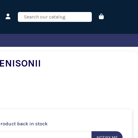
ENISONII
product back in stock
NOTIFY ME