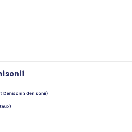
isonii
nt
Denisonia denisonii
)
taux)