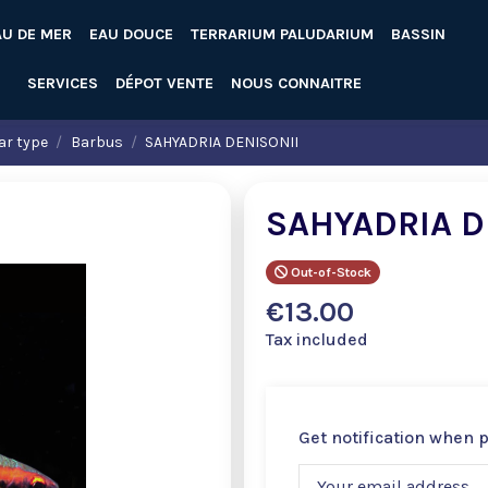
AU DE MER
EAU DOUCE
TERRARIUM PALUDARIUM
BASSIN
SERVICES
DÉPOT VENTE
NOUS CONNAITRE
ar type
Barbus
SAHYADRIA DENISONII
SAHYADRIA D
Out-of-Stock
€13.00
Tax included
Get notification when 