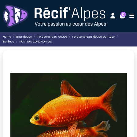
0
Home
Eau douce
Poissons eau douce
Poissons eau douce par type
Barbus
PUNTIUS CONCHONIUS