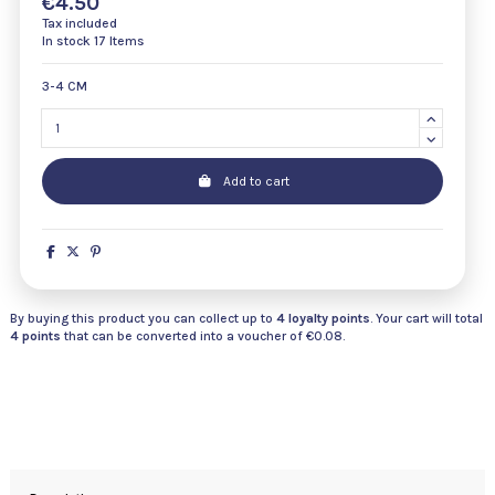
€4.50
Tax included
In stock
17 Items
3-4 CM
Add to cart
By buying this product you can collect up to
4
loyalty points
. Your cart will total
4
points
that can be converted into a voucher of
€0.08
.