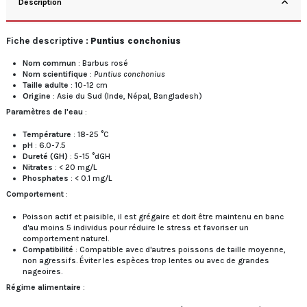
Description
Fiche descriptive :
Puntius conchonius
Nom commun
: Barbus rosé
Nom scientifique
:
Puntius conchonius
Taille adulte
: 10-12 cm
Origine
: Asie du Sud (Inde, Népal, Bangladesh)
Paramètres de l'eau
:
Température
: 18-25 °C
pH
: 6.0-7.5
Dureté (GH)
: 5-15 °dGH
Nitrates
: < 20 mg/L
Phosphates
: < 0.1 mg/L
Comportement
:
Poisson actif et paisible, il est grégaire et doit être maintenu en banc
d'au moins 5 individus pour réduire le stress et favoriser un
comportement naturel.
Compatibilité
: Compatible avec d'autres poissons de taille moyenne,
non agressifs. Éviter les espèces trop lentes ou avec de grandes
nageoires.
Régime alimentaire
: