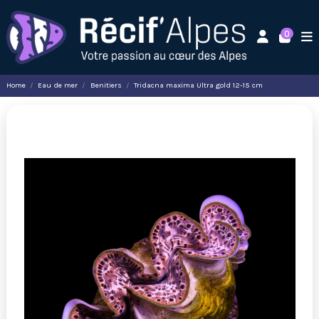
0
Home
Eau de mer
Benitiers
Tridacna maxima Ultra gold 12-15 cm