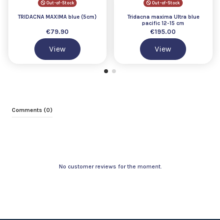
Out-of-Stock
Out-of-Stock
TRIDACNA MAXIMA blue (5cm)
Tridacna maxima Ultra blue
pacific 12-15 cm
€79.90
€195.00
View
View
Comments (0)
No customer reviews for the moment.