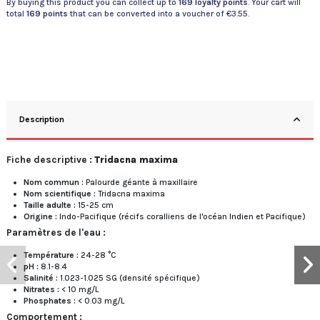
By buying this product you can collect up to
169
loyalty points
. Your cart will
total
169
points
that can be converted into a voucher of
€3.55
.
Description
Fiche descriptive :
Tridacna maxima
Nom commun :
Palourde géante à maxillaire
Nom scientifique :
Tridacna maxima
Taille adulte :
15-25 cm
Origine :
Indo-Pacifique (récifs coralliens de l'océan Indien et Pacifique)
Paramètres de l'eau :
Température :
24-28 °C
pH :
8.1-8.4
Salinité :
1.023-1.025 SG (densité spécifique)
Nitrates :
< 10 mg/L
Phosphates :
< 0.03 mg/L
Comportement :