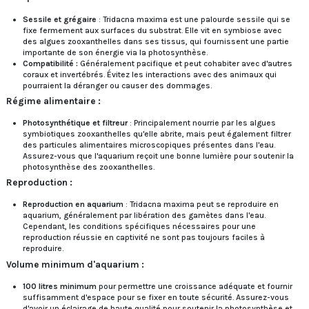
Sessile et grégaire
: Tridacna maxima est une palourde sessile qui se
fixe fermement aux surfaces du substrat. Elle vit en symbiose avec
des algues zooxanthelles dans ses tissus, qui fournissent une partie
importante de son énergie via la photosynthèse.
Compatibilité :
Généralement pacifique et peut cohabiter avec d'autres
coraux et invertébrés. Évitez les interactions avec des animaux qui
pourraient la déranger ou causer des dommages.
Régime alimentaire :
Photosynthétique et filtreur
: Principalement nourrie par les algues
symbiotiques zooxanthelles qu'elle abrite, mais peut également filtrer
des particules alimentaires microscopiques présentes dans l'eau.
Assurez-vous que l'aquarium reçoit une bonne lumière pour soutenir la
photosynthèse des zooxanthelles.
Reproduction :
Reproduction en aquarium
: Tridacna maxima peut se reproduire en
aquarium, généralement par libération des gamètes dans l'eau.
Cependant, les conditions spécifiques nécessaires pour une
reproduction réussie en captivité ne sont pas toujours faciles à
reproduire.
Volume minimum d'aquarium :
100 litres minimum
pour permettre une croissance adéquate et fournir
suffisamment d'espace pour se fixer en toute sécurité. Assurez-vous
d'avoir un éclairage de haute qualité pour soutenir la photosynthèse et