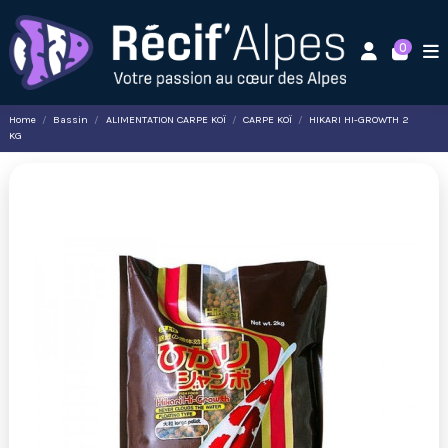
0
Home
Bassin
ALIMENTATION CARPE KOÏ
CARPE KOÏ
HIKARI HI-GROWTH 2
KG