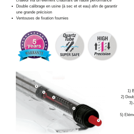
chaleur via un élément chauffant de haute performance
Double calibrage en usine (à sec et et eau) afin de garantir
une grande précision
Ventouses de fixation fournies
1) 
2) Doub
3)
5) Elém