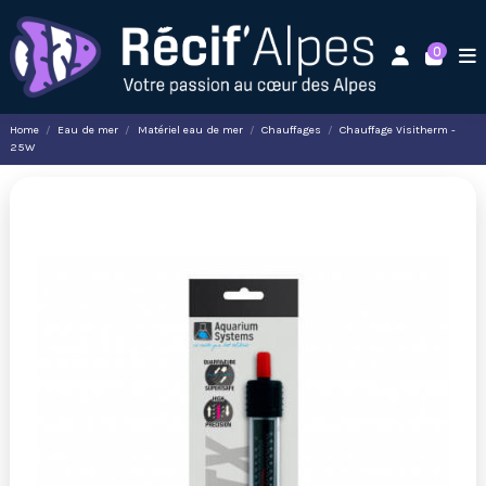
0
Home
Eau de mer
Matériel eau de mer
Chauffages
Chauffage Visitherm -
25W