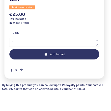
Last items in stock
€25.00
Tax included
In stock
1 Item
6-7 CM
Add to cart
By buying this product you can collect up to
25
loyalty points
. Your cart will
total
25
points
that can be converted into a voucher of
€0.53
.