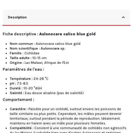
Description
Fiche descriptive :
Aulonocara calico blue gold
Nom commun :
Aulonocara calico blue gold
Nom scientifique :
Aulonocara sp.
Famille :
Cichlidae
Taille adulte :
10-15 cm
Origine :
Lac Malawi, Afrique de l'Est
Paramètres de l'eau :
Température :
24-28 °C
pH :
7.5-8.5
Dureté :
10-20 °dGH
Salinité :
Eau douce alcaline (pas de salinité)
Comportement :
Caractère :
Paisible pour un cichlidé, surtout envers les poissons de
taille similaire ou plus petits. Cependant, les mâles peuvent devenir
territoriaux, surtout pendant la période de reproduction. Idéalement
maintenu en harem avec un mâle pour plusieurs femelles.
Compatibilité :
Convient à une communauté de cichlidés non agressifs
du lac Malawi. Il cohabite bien avec d'autres Aulonocara et certaines