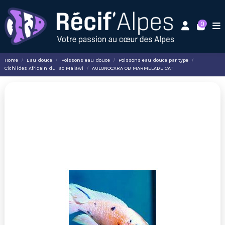
0
Home
Eau douce
Poissons eau douce
Poissons eau douce par type
Cichlides Africain du lac Malawi
AULONOCARA OB MARMELADE CAT