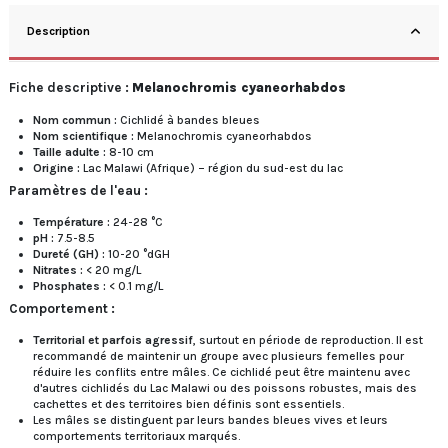
Description
Fiche descriptive :
Melanochromis cyaneorhabdos
Nom commun :
Cichlidé à bandes bleues
Nom scientifique :
Melanochromis cyaneorhabdos
Taille adulte :
8-10 cm
Origine :
Lac Malawi (Afrique) – région du sud-est du lac
Paramètres de l'eau :
Température :
24-28 °C
pH :
7.5-8.5
Dureté (GH) :
10-20 °dGH
Nitrates :
< 20 mg/L
Phosphates :
< 0.1 mg/L
Comportement :
Territorial et parfois agressif
, surtout en période de reproduction. Il est
recommandé de maintenir un groupe avec plusieurs femelles pour
réduire les conflits entre mâles. Ce cichlidé peut être maintenu avec
d'autres cichlidés du Lac Malawi ou des poissons robustes, mais des
cachettes et des territoires bien définis sont essentiels.
Les mâles se distinguent par leurs bandes bleues vives et leurs
comportements territoriaux marqués.