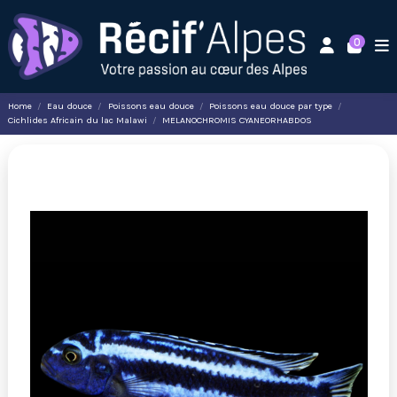
0
Home
Eau douce
Poissons eau douce
Poissons eau douce par type
Cichlides Africain du lac Malawi
MELANOCHROMIS CYANEORHABDOS