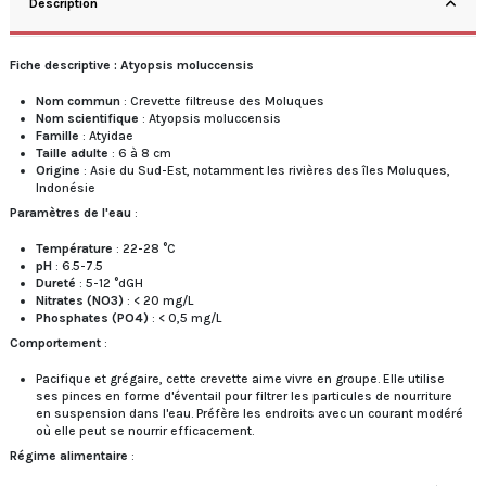
Description
Fiche descriptive : Atyopsis moluccensis
Nom commun
: Crevette filtreuse des Moluques
Nom scientifique
: Atyopsis moluccensis
Famille
: Atyidae
Taille adulte
: 6 à 8 cm
Origine
: Asie du Sud-Est, notamment les rivières des îles Moluques,
Indonésie
Paramètres de l'eau
:
Température
: 22-28 °C
pH
: 6.5-7.5
Dureté
: 5-12 °dGH
Nitrates (NO3)
: < 20 mg/L
Phosphates (PO4)
: < 0,5 mg/L
Comportement
:
Pacifique et grégaire, cette crevette aime vivre en groupe. Elle utilise
ses pinces en forme d'éventail pour filtrer les particules de nourriture
en suspension dans l'eau. Préfère les endroits avec un courant modéré
où elle peut se nourrir efficacement.
Régime alimentaire
: