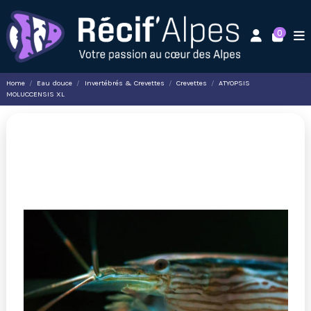
0
Home
Eau douce
Invertébrés & Crevettes
Crevettes
ATYOPSIS
MOLUCCENSIS XL