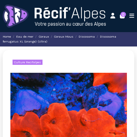
0
Home
Eau de mer
Coraux
Coraux Mous
Discosoma
Discosoma
ferrugatus XL (orange) (Ultra)
Culture Recifalpes