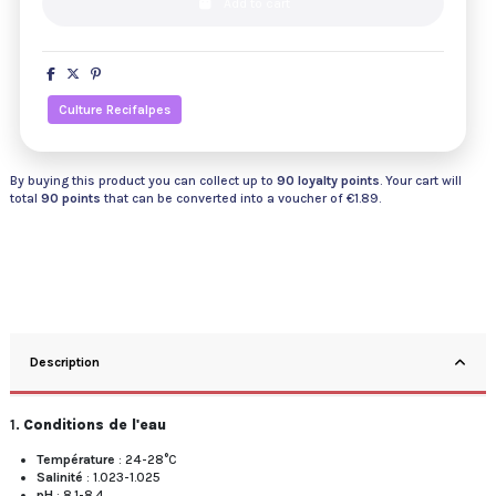
Add to cart
Culture Recifalpes
By buying this product you can collect up to
90
loyalty points
. Your cart will
total
90
points
that can be converted into a voucher of
€1.89
.
Description
1.
Conditions de l'eau
Température
: 24-28°C
Salinité
: 1.023-1.025
pH
: 8.1-8.4