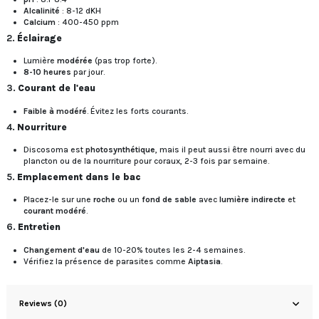
Alcalinité
: 8-12 dKH
Calcium
: 400-450 ppm
2.
Éclairage
Lumière
modérée
(pas trop forte).
8-10 heures
par jour.
3.
Courant de l'eau
Faible à modéré
. Évitez les forts courants.
4.
Nourriture
Discosoma est
photosynthétique
, mais il peut aussi être nourri avec du
plancton ou de la nourriture pour coraux, 2-3 fois par semaine.
5.
Emplacement dans le bac
Placez-le sur une
roche
ou un
fond de sable
avec
lumière indirecte
et
courant modéré
.
6.
Entretien
Changement d'eau
de 10-20% toutes les 2-4 semaines.
Vérifiez la présence de parasites comme
Aiptasia
.
Reviews (0)