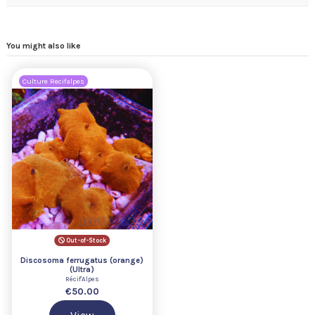
You might also like
Culture Recifalpes
Out-of-Stock
Discosoma ferrugatus (orange)
(Ultra)
Récif'Alpes
€50.00