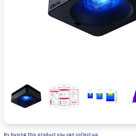
By buying this product you can collect up