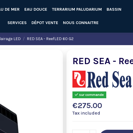
AU DE MER
EAU DOUCE
TERRARIUM PALUDARIUM
BASSIN
SERVICES
DÉPOT VENTE
NOUS CONNAITRE
lairage LED
RED SEA - ReefLED 60 G2
RED SEA - Re
sur commande
€275.00
Tax included