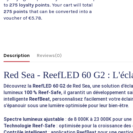
to
275
loyalty points
. Your cart will total
275
points
that can be converted into a
voucher of
€5.78
.
Description
Reviews
(0)
Red Sea - ReefLED 60 G2 : L'éclai
Découvrez la
ReefLED 60 G2
de Red Sea, une solution d’écl
lumineux
100 % Reef-Safe
, il garantit un développement sa
intelligente
ReefBeat
, personnalisez facilement votre écla
s’épanouir sous une lumière optimisée pour leur bien-être.
Spectre lumineux ajustable
: de 8 000K à 23 000K pour une
Technologie Reef-Safe
: optimisée pour la croissance des 
Contrôle intelligent
: application ReefBeat pour une gestion 