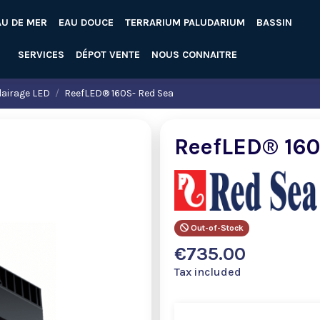
AU DE MER
EAU DOUCE
TERRARIUM PALUDARIUM
BASSIN
SERVICES
DÉPOT VENTE
NOUS CONNAITRE
lairage LED
ReefLED® 160S- Red Sea
ReefLED® 160
Out-of-Stock
€735.00
Tax included