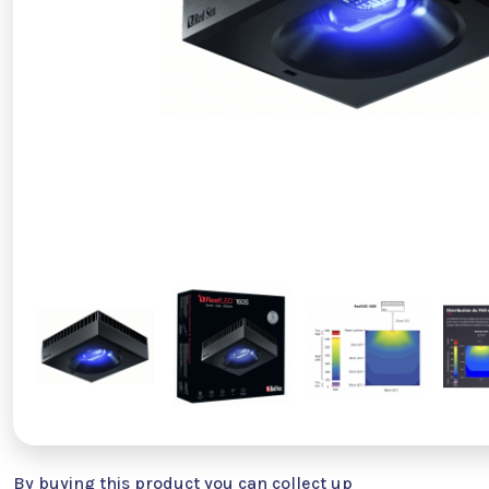
By buying this product you can collect up