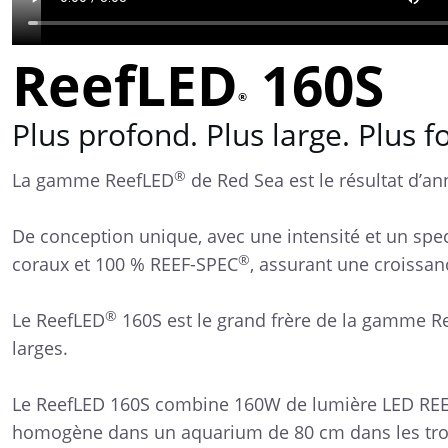
ReefLED
160S
®
Plus profond. Plus large. Plus f
®
La gamme ReefLED
de Red Sea est le résultat d’an
De conception unique, avec une intensité et un spe
®
coraux et 100 % REEF-SPEC
, assurant une croissan
®
Le ReefLED
160S est le grand frère de la gamme Ree
larges.
Le ReefLED 160S combine 160W de lumière LED REEF-
homogène dans un aquarium de 80 cm dans les trois