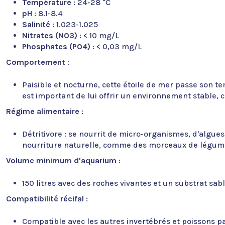
Température
: 24-28 °C
pH
: 8.1-8.4
Salinité
: 1.023-1.025
Nitrates (NO3)
: < 10 mg/L
Phosphates (PO4)
: < 0,03 mg/L
Comportement
:
Paisible et nocturne, cette étoile de mer passe son tem
est important de lui offrir un environnement stable, c
Régime alimentaire
:
Détritivore : se nourrit de micro-organismes, d'algue
nourriture naturelle, comme des morceaux de légumes
Volume minimum d'aquarium
:
150 litres avec des roches vivantes et un substrat sa
Compatibilité récifal
:
Compatible avec les autres invertébrés et poissons p