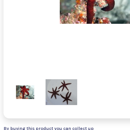
By buying this product you can collect up