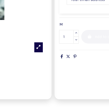
M
Add to c