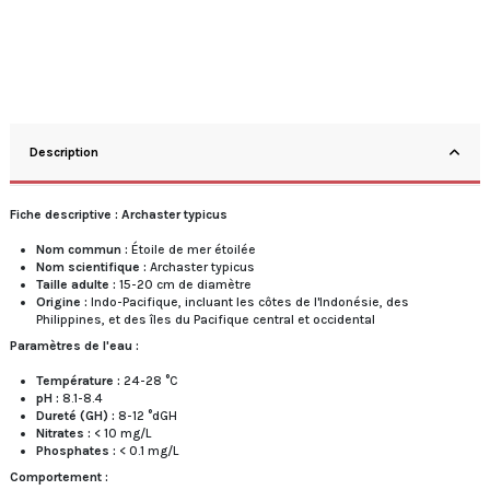
Description
Fiche descriptive : Archaster typicus
Nom commun :
Étoile de mer étoilée
Nom scientifique :
Archaster typicus
Taille adulte :
15-20 cm de diamètre
Origine :
Indo-Pacifique, incluant les côtes de l'Indonésie, des
Philippines, et des îles du Pacifique central et occidental
Paramètres de l'eau :
Température :
24-28 °C
pH :
8.1-8.4
Dureté (GH) :
8-12 °dGH
Nitrates :
< 10 mg/L
Phosphates :
< 0.1 mg/L
Comportement :