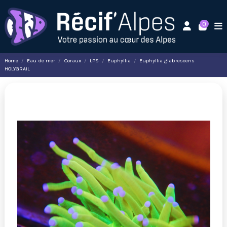
0
Home
Eau de mer
Coraux
LPS
Euphyllia
Euphyllia glabrescens
HOLYGRAIL