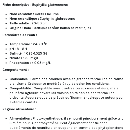
Fiche descriptive : Euphyllia glabrescens
Nom commun :
Corail Enclume
Nom scientifique :
Euphyllia glabrescens
Taille adulte :
20-30 cm
Origine :
Indo-Pacifique (océan Indien et Pacifique)
Paramètres de l'eau :
Température :
24-28 °C
pH :
8.1-8.4
Salinité :
1.023-1.025 SG
Nitrates :
< 5 mg/L
Phosphates :
< 0.03 mg/L
Comportement :
Croissance :
Forme des colonies avec de grandes tentacules en forme
d’enclume. Croissance modérée à rapide selon les conditions.
Compatibilité :
Compatible avec d'autres coraux mous et durs, mais
peut être agressif envers les voisins en raison de ses tentacules
urticants. Assurez-vous de prévoir suffisamment d'espace autour pour
éviter les conflits.
Régime alimentaire :
Alimentation :
Photo-synthétique, il se nourrit principalement grâce à la
lumière pour la photosynthèse. Peut également bénéficier de
suppléments de nourriture en suspension comme des phytoplanctons