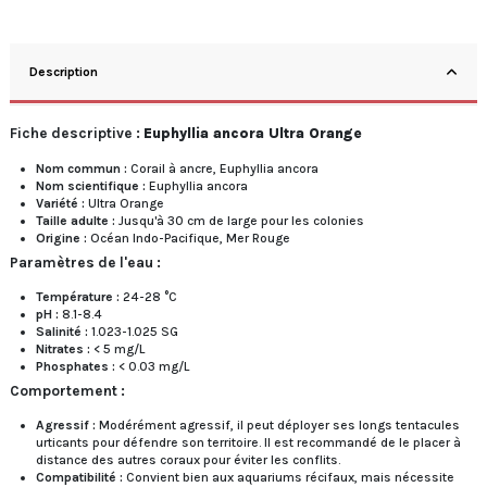
Description
Fiche descriptive :
Euphyllia ancora Ultra Orange
Nom commun :
Corail à ancre, Euphyllia ancora
Nom scientifique :
Euphyllia ancora
Variété :
Ultra Orange
Taille adulte :
Jusqu'à 30 cm de large pour les colonies
Origine :
Océan Indo-Pacifique, Mer Rouge
Paramètres de l'eau :
Température :
24-28 °C
pH :
8.1-8.4
Salinité :
1.023-1.025 SG
Nitrates :
< 5 mg/L
Phosphates :
< 0.03 mg/L
Comportement :
Agressif :
Modérément agressif, il peut déployer ses longs tentacules
urticants pour défendre son territoire. Il est recommandé de le placer à
distance des autres coraux pour éviter les conflits.
Compatibilité :
Convient bien aux aquariums récifaux, mais nécessite