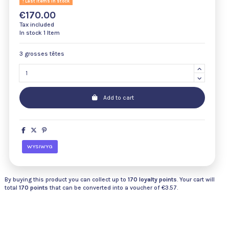
Last items in stock
€170.00
Tax included
In stock
1 Item
3 grosses têtes
Add to cart
WYSIWYG
By buying this product you can collect up to
170
loyalty points
. Your cart will
total
170
points
that can be converted into a voucher of
€3.57
.