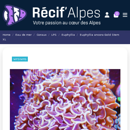
0
Home
Eau de mer
Coraux
LPS
Euphyllia
Euphyllia ancora Gold Stem
XL
WYSIWYG