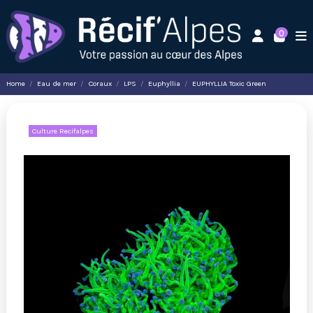
0
Home
Eau de mer
Coraux
LPS
Euphyllia
EUPHYLLIA Toxic Green
Culture Recifalpes