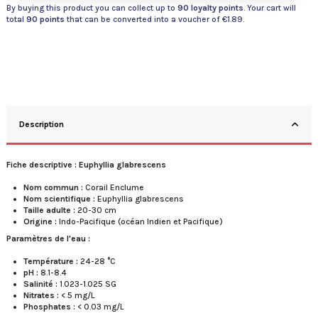
By buying this product you can collect up to
90
loyalty points
. Your cart will
total
90
points
that can be converted into a voucher of
€1.89
.
Description
Fiche descriptive : Euphyllia glabrescens
Nom commun :
Corail Enclume
Nom scientifique :
Euphyllia glabrescens
Taille adulte :
20-30 cm
Origine :
Indo-Pacifique (océan Indien et Pacifique)
Paramètres de l'eau :
Température :
24-28 °C
pH :
8.1-8.4
Salinité :
1.023-1.025 SG
Nitrates :
< 5 mg/L
Phosphates :
< 0.03 mg/L