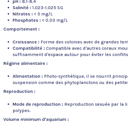
pH :
8.1-8.4
Salinité :
1.023-1.025 SG
Nitrates :
< 5 mg/L
Phosphates :
< 0.03 mg/L
Comportement :
Croissance :
Forme des colonies avec de grandes tent
Compatibilité :
Compatible avec d'autres coraux mous e
suffisamment d'espace autour pour éviter les conflits
Régime alimentaire :
Alimentation :
Photo-synthétique, il se nourrit princ
suspension comme des phytoplanctons ou des petites 
Reproduction :
Mode de reproduction :
Reproduction sexuée par la li
polypes.
Volume minimum d'aquarium :