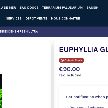
AU DE MER
EAU DOUCE
TERRARIUM PALUDARIUM
BASSIN
SERVICES
DÉPOT VENTE
NOUS CONNAITRE
ABRESCENS GREEN ULTRA
EUPHYLLIA G
Out-of-Stock
€90.00
Tax included
Get notification when 