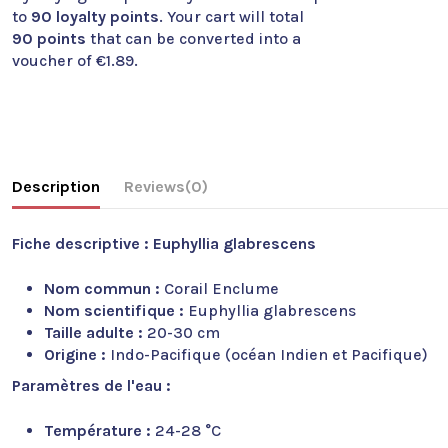
to
90
loyalty points
. Your cart will total
90
points
that can be converted into a
voucher of
€1.89
.
Description
Reviews
(0)
Fiche descriptive : Euphyllia glabrescens
Nom commun :
Corail Enclume
Nom scientifique :
Euphyllia glabrescens
Taille adulte :
20-30 cm
Origine :
Indo-Pacifique (océan Indien et Pacifique)
Paramètres de l'eau :
Température :
24-28 °C