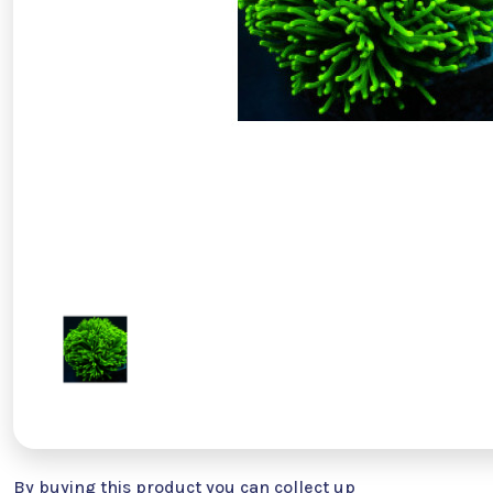
By buying this product you can collect up