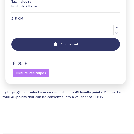
Tax included
In stock
2 Items
2-5 CM
Add to cart
Culture Recifalpes
By buying this product you can collect up to
45
loyalty points
. Your cart will
total
45
points
that can be converted into a voucher of
€0.95
.