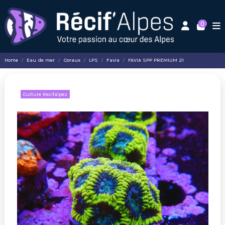
0
Home
Eau de mer
Coraux
LPS
Favia
FAVIA SPP PREMIUM 21
Culture Recifalpes