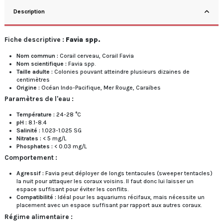
Description
Fiche descriptive :
Favia spp.
Nom commun :
Corail cerveau, Corail Favia
Nom scientifique :
Favia spp.
Taille adulte :
Colonies pouvant atteindre plusieurs dizaines de
centimètres
Origine :
Océan Indo-Pacifique, Mer Rouge, Caraïbes
Paramètres de l'eau :
Température :
24-28 °C
pH :
8.1-8.4
Salinité :
1.023-1.025 SG
Nitrates :
< 5 mg/L
Phosphates :
< 0.03 mg/L
Comportement :
Agressif :
Favia peut déployer de longs tentacules (sweeper tentacles)
la nuit pour attaquer les coraux voisins. Il faut donc lui laisser un
espace suffisant pour éviter les conflits.
Compatibilité :
Idéal pour les aquariums récifaux, mais nécessite un
placement avec un espace suffisant par rapport aux autres coraux.
Régime alimentaire :