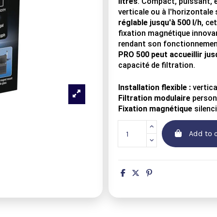
litres
. Compact, puissant, et
verticale ou à l'horizontal
réglable jusqu'à 500 l/h
, ce
fixation magnétique innovant
rendant son fonctionnement 
PRO 500 peut accueillir ju
capacité de filtration.
Installation flexible :
vertica
Filtration modulaire
personn
Fixation magnétique
silenci
Add to c