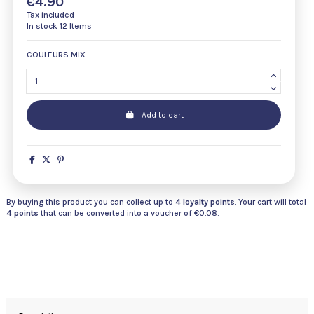
€4.90
Tax included
In stock
12 Items
COULEURS MIX
Add to cart
By buying this product you can collect up to
4
loyalty points
. Your cart will total
4
points
that can be converted into a voucher of
€0.08
.