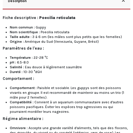
Description
Fiche descriptive :
Poecilia reticulata
Nom commun :
Guppy
Nom scientifique :
Poecilia reticulata
Taille adulte :
3 à 6 cm (les mâles sont plus petits que les femelles)
Origine :
Amérique du Sud (Venezuela, Guyane, Brésil)
Paramètres de l'eau :
Température :
22-28 °C
pH :
6.5-8.0
Salinité :
Eau douce à légèrement saumâtre
Dureté :
10-30 °dGH
Comportement :
Comportement :
Paisible et sociable. Les guppys sont des poissons
vivants en groupe. Il est recommandé de maintenir au moins un trio (1
mâle pour 2 femelles).
Compatibilité :
Convient à un aquarium communautaire avec d'autres
poissons pacifiques. Éviter les espèces trop agressives ou qui
pourraient mordiller leurs nageoires.
Régime alimentaire :
Omnivore :
Accepte une grande variété d'aliments, tels que des flocons,
des granulés, du vivant ou du congelé (artémias, vers de vase). Les