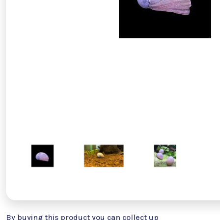
By buying this product you can collect up