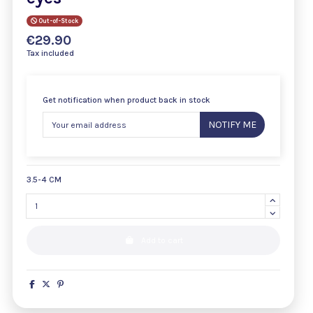
Out-of-Stock
€29.90
Tax included
Get notification when product back in stock
NOTIFY ME
3.5-4 CM
Add to cart