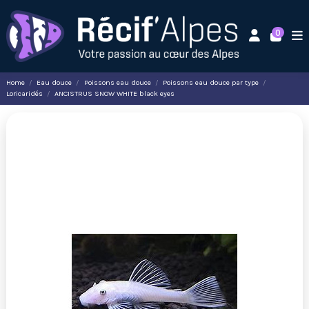
0
Home
Eau douce
Poissons eau douce
Poissons eau douce par type
Loricaridés
ANCISTRUS SNOW WHITE black eyes