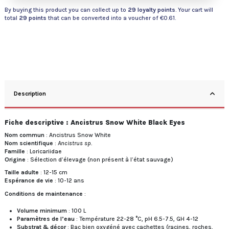
By buying this product you can collect up to
29
loyalty points
. Your cart will
total
29
points
that can be converted into a voucher of
€0.61
.
Description
Fiche descriptive : Ancistrus Snow White Black Eyes
Nom commun
: Ancistrus Snow White
Nom scientifique
:
Ancistrus sp.
Famille
: Loricariidae
Origine
: Sélection d’élevage (non présent à l’état sauvage)
Taille adulte
: 12-15 cm
Espérance de vie
: 10-12 ans
Conditions de maintenance
:
Volume minimum
: 100 L
Paramètres de l’eau
: Température 22-28 °C, pH 6.5-7.5, GH 4-12
Substrat & décor
: Bac bien oxygéné avec cachettes (racines, roches,