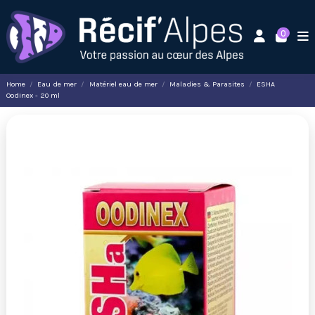
0
Home
Eau de mer
Matériel eau de mer
Maladies & Parasites
ESHA
Oodinex - 20 ml