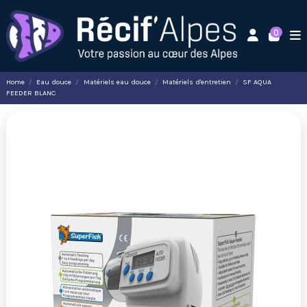
0
Home
Eau douce
Matériels eau douce
Matériels d'entretien
SF AQUA
FEEDER BLANC