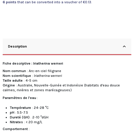
6
points
that can be converted into a voucher of
€0.13
.
Description
Fiche descriptive : Iriatherina werneri
Nom commun
: Arc-en-ciel filigrane
Nom scientifique
:
Iriatherina werneri
Taille adulte
: 4-5 cm
Origine
: Australie, Nouvelle-Guinée et Indonésie (habitats d'eau douce
calmes, rivières et zones marécageuses)
Paramètres de l'eau
:
Température
: 24-28 °C
pH
: 5.5-7.5
Dureté (GH)
: 2-10 °dGH
Nitrates
: < 20 mg/L
Comportement
: