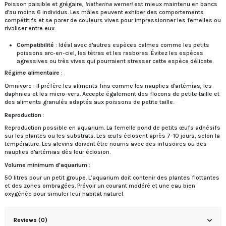
Poisson paisible et grégaire,
Iriatherina werneri
est mieux maintenu en bancs
d'au moins 6 individus. Les mâles peuvent exhiber des comportements
compétitifs et se parer de couleurs vives pour impressionner les femelles ou
rivaliser entre eux.
Compatibilité
: Idéal avec d'autres espèces calmes comme les petits
poissons arc-en-ciel, les tétras et les rasboras. Évitez les espèces
agressives ou très vives qui pourraient stresser cette espèce délicate.
Régime alimentaire
:
Omnivore : Il préfère les aliments fins comme les nauplies d'artémias, les
daphnies et les micro-vers. Accepte également des flocons de petite taille et
des aliments granulés adaptés aux poissons de petite taille.
Reproduction
:
Reproduction possible en aquarium. La femelle pond de petits œufs adhésifs
sur les plantes ou les substrats. Les œufs éclosent après 7-10 jours, selon la
température. Les alevins doivent être nourris avec des infusoires ou des
nauplies d'artémias dès leur éclosion.
Volume minimum d'aquarium
:
50 litres pour un petit groupe. L’aquarium doit contenir des plantes flottantes
et des zones ombragées. Prévoir un courant modéré et une eau bien
oxygénée pour simuler leur habitat naturel.
Reviews (0)