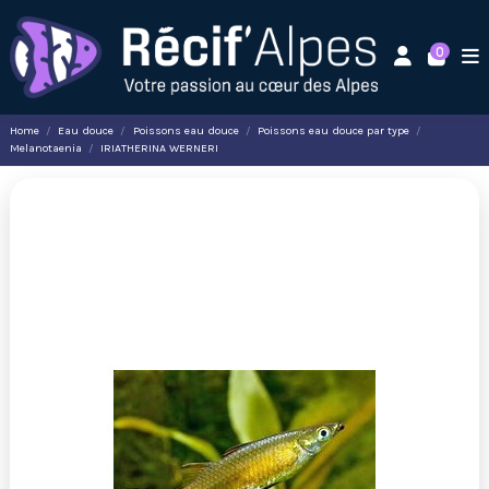
0
Home
Eau douce
Poissons eau douce
Poissons eau douce par type
Melanotaenia
IRIATHERINA WERNERI