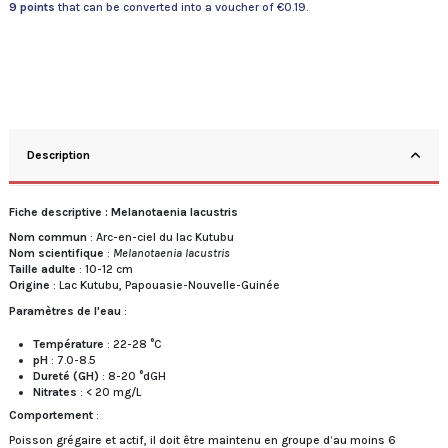
9
points
that can be converted into a voucher of
€0.19
.
Description
Fiche descriptive : Melanotaenia lacustris
Nom commun
: Arc-en-ciel du lac Kutubu
Nom scientifique
:
Melanotaenia lacustris
Taille adulte
: 10-12 cm
Origine
: Lac Kutubu, Papouasie-Nouvelle-Guinée
Paramètres de l'eau
:
Température
: 22-28 °C
pH
: 7.0-8.5
Dureté (GH)
: 8-20 °dGH
Nitrates
: < 20 mg/L
Comportement
:
Poisson grégaire et actif, il doit être maintenu en groupe d’au moins 6