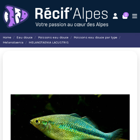
0
Home
Eau douce
Poissons eau douce
Poissons eau douce par type
Melanotaenia
MELANOTAENIA LACUSTRIS