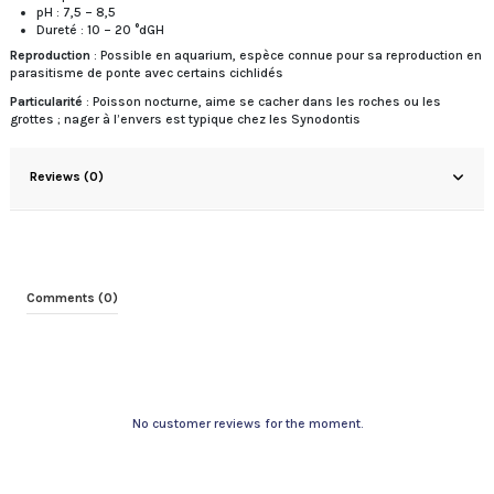
pH : 7,5 – 8,5
Dureté : 10 – 20 °dGH
Reproduction
: Possible en aquarium, espèce connue pour sa reproduction en
parasitisme de ponte avec certains cichlidés
Particularité
: Poisson nocturne, aime se cacher dans les roches ou les
grottes ; nager à l’envers est typique chez les Synodontis
Reviews (0)
Comments (0)
No customer reviews for the moment.