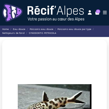
0
Home
Eau douce
Poissons eau douce
Poissons eau douce par type
Nettoyeurs de fond
SYNODONTIS PETRICOLA