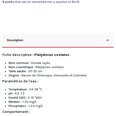
9
points
that can be converted into a voucher of
€0.19
.
Description
Fiche descriptive :
Platydoras costatus
Nom commun :
Dorade rayée
Nom scientifique :
Platydoras costatus
Taille adulte :
20-25 cm
Origine :
Bassin de l'Orénoque, Venezuela et Colombie
Paramètres de l'eau :
Température :
24-28 °C
pH :
6.5-7.5
Dureté (GH) :
5-15 °dGH
Nitrates :
< 20 mg/L
Phosphates :
< 0.5 mg/L
Comportement :