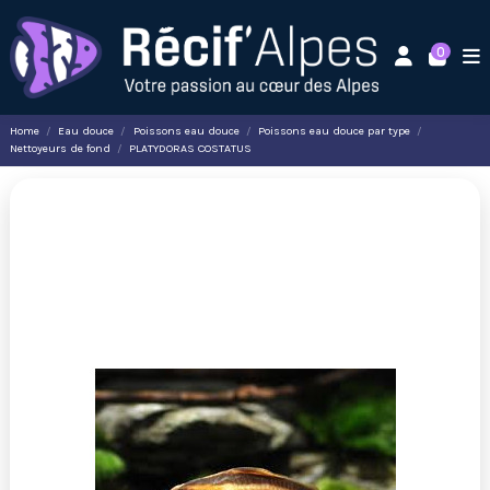
0
Home
Eau douce
Poissons eau douce
Poissons eau douce par type
Nettoyeurs de fond
PLATYDORAS COSTATUS