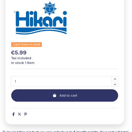
Last items in stock
€5.99
Tax included
In stock
1 Item
Add to cart