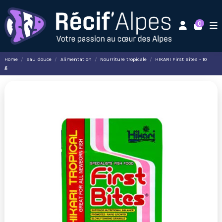
0
Home
Eau douce
Alimentation
Nourriture tropicale
HIKARI First Bites - 10
g