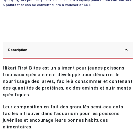
By buying this product you can collect up to
5
loyalty points
. Your cart will total
5
points
that can be converted into a voucher of
€0.11
.
Description
Hikari First Bites est un aliment pour jeunes poissons
tropicaux spécialement développé pour démarrer le
nourrissage des larves, facile à consommer et contenant
des quantités de protéines, acides aminés et nutriments
spécifiques.
Leur composition en fait des granulés semi-coulants
faciles à trouver dans l'aquarium pour les poissons
juvéniles et encourage leurs bonnes habitudes
alimentaires.