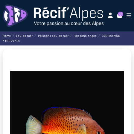
0
Home
Eau de mer
Poissons eau de mer
Poissons Anges
CENTROPYGE
FERRUGATA