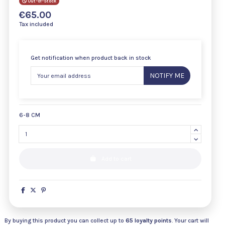
Out-of-Stock
€65.00
Tax included
Get notification when product back in stock
NOTIFY ME
6-8 CM
Add to cart
By buying this product you can collect up to
65
loyalty points
. Your cart will