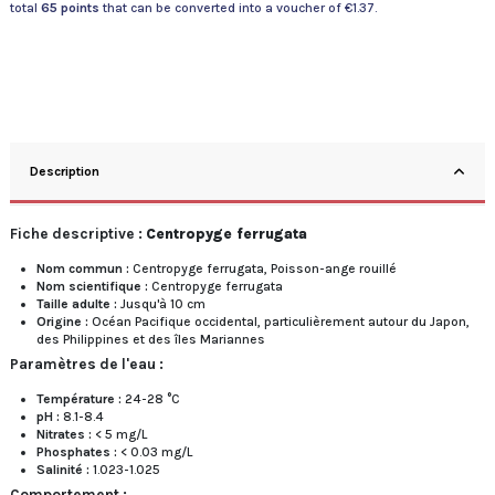
total
65
points
that can be converted into a voucher of
€1.37
.
Description
Fiche descriptive :
Centropyge ferrugata
Nom commun :
Centropyge ferrugata, Poisson-ange rouillé
Nom scientifique :
Centropyge ferrugata
Taille adulte :
Jusqu'à 10 cm
Origine :
Océan Pacifique occidental, particulièrement autour du Japon,
des Philippines et des îles Mariannes
Paramètres de l'eau :
Température :
24-28 °C
pH :
8.1-8.4
Nitrates :
< 5 mg/L
Phosphates :
< 0.03 mg/L
Salinité :
1.023-1.025
Comportement :