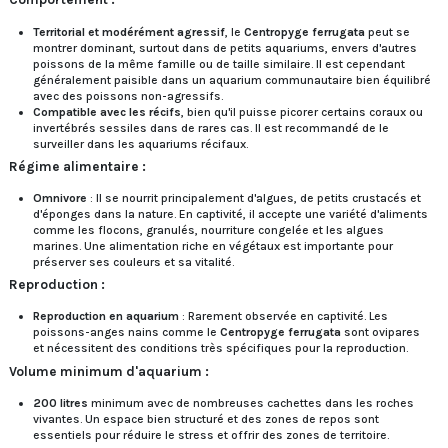
Territorial et modérément agressif
, le
Centropyge ferrugata
peut se
montrer dominant, surtout dans de petits aquariums, envers d'autres
poissons de la même famille ou de taille similaire. Il est cependant
généralement paisible dans un aquarium communautaire bien équilibré
avec des poissons non-agressifs.
Compatible avec les récifs
, bien qu'il puisse picorer certains coraux ou
invertébrés sessiles dans de rares cas. Il est recommandé de le
surveiller dans les aquariums récifaux.
Régime alimentaire :
Omnivore
: Il se nourrit principalement d'algues, de petits crustacés et
d'éponges dans la nature. En captivité, il accepte une variété d'aliments
comme les flocons, granulés, nourriture congelée et les algues
marines. Une alimentation riche en végétaux est importante pour
préserver ses couleurs et sa vitalité.
Reproduction :
Reproduction en aquarium
: Rarement observée en captivité. Les
poissons-anges nains comme le
Centropyge ferrugata
sont ovipares
et nécessitent des conditions très spécifiques pour la reproduction.
Volume minimum d'aquarium :
200 litres
minimum avec de nombreuses cachettes dans les roches
vivantes. Un espace bien structuré et des zones de repos sont
essentiels pour réduire le stress et offrir des zones de territoire.