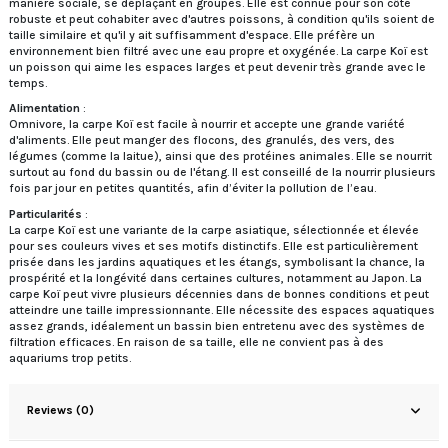
manière sociale, se déplaçant en groupes. Elle est connue pour son côté
robuste et peut cohabiter avec d'autres poissons, à condition qu'ils soient de
taille similaire et qu'il y ait suffisamment d'espace. Elle préfère un
environnement bien filtré avec une eau propre et oxygénée. La carpe Koï est
un poisson qui aime les espaces larges et peut devenir très grande avec le
temps.
Alimentation
:
Omnivore, la carpe Koï est facile à nourrir et accepte une grande variété
d'aliments. Elle peut manger des flocons, des granulés, des vers, des
légumes (comme la laitue), ainsi que des protéines animales. Elle se nourrit
surtout au fond du bassin ou de l'étang. Il est conseillé de la nourrir plusieurs
fois par jour en petites quantités, afin d’éviter la pollution de l’eau.
Particularités
:
La carpe Koï est une variante de la carpe asiatique, sélectionnée et élevée
pour ses couleurs vives et ses motifs distinctifs. Elle est particulièrement
prisée dans les jardins aquatiques et les étangs, symbolisant la chance, la
prospérité et la longévité dans certaines cultures, notamment au Japon. La
carpe Koï peut vivre plusieurs décennies dans de bonnes conditions et peut
atteindre une taille impressionnante. Elle nécessite des espaces aquatiques
assez grands, idéalement un bassin bien entretenu avec des systèmes de
filtration efficaces. En raison de sa taille, elle ne convient pas à des
aquariums trop petits.
Reviews (0)