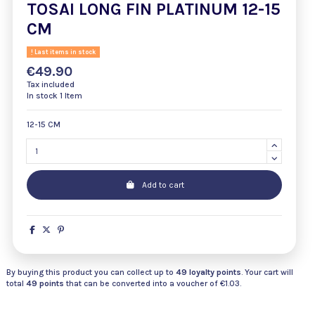
TOSAI LONG FIN PLATINUM 12-15
CM
Last items in stock
€49.90
Tax included
In stock
1 Item
12-15 CM
Add to cart
By buying this product you can collect up to
49
loyalty points
. Your cart will
total
49
points
that can be converted into a voucher of
€1.03
.