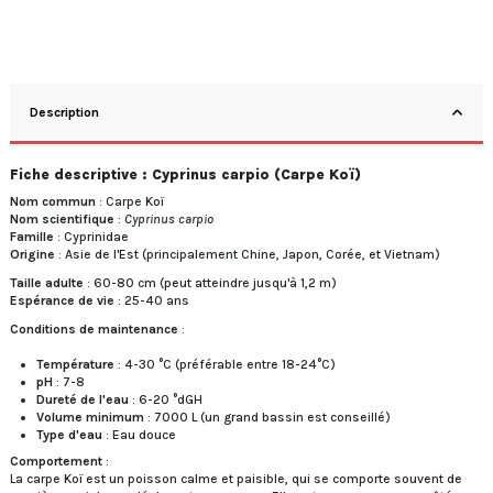
Description
Fiche descriptive : Cyprinus carpio (Carpe Koï)
Nom commun
: Carpe Koï
Nom scientifique
:
Cyprinus carpio
Famille
: Cyprinidae
Origine
: Asie de l'Est (principalement Chine, Japon, Corée, et Vietnam)
Taille adulte
: 60-80 cm (peut atteindre jusqu'à 1,2 m)
Espérance de vie
: 25-40 ans
Conditions de maintenance
:
Température
: 4-30 °C (préférable entre 18-24°C)
pH
: 7-8
Dureté de l'eau
: 6-20 °dGH
Volume minimum
: 7000 L (un grand bassin est conseillé)
Type d'eau
: Eau douce
Comportement
:
La carpe Koï est un poisson calme et paisible, qui se comporte souvent de