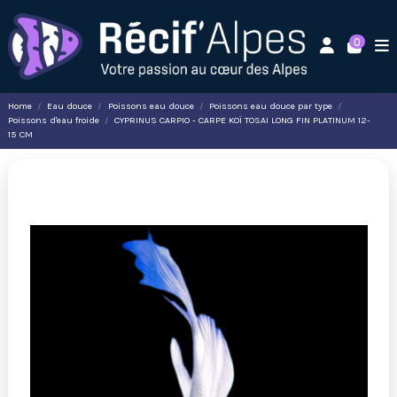
0
Home
Eau douce
Poissons eau douce
Poissons eau douce par type
Poissons d'eau froide
CYPRINUS CARPIO - CARPE KOÏ TOSAI LONG FIN PLATINUM 12-
15 CM