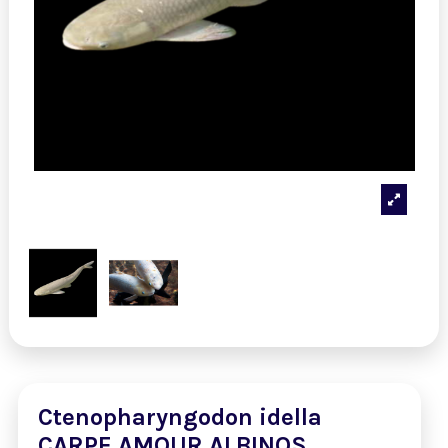
Ctenopharyngodon idella
CARPE AMOUR ALBINOS