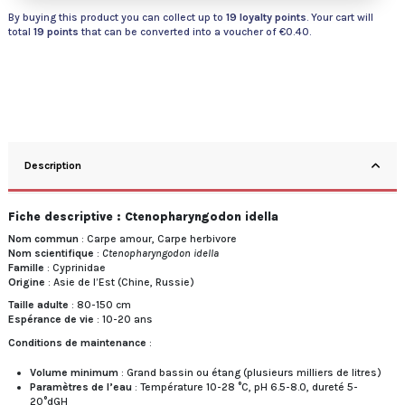
By buying this product you can collect up to
19
loyalty points
. Your cart will
total
19
points
that can be converted into a voucher of
€0.40
.
Description
Fiche descriptive : Ctenopharyngodon idella
Nom commun
: Carpe amour, Carpe herbivore
Nom scientifique
:
Ctenopharyngodon idella
Famille
: Cyprinidae
Origine
: Asie de l’Est (Chine, Russie)
Taille adulte
: 80-150 cm
Espérance de vie
: 10-20 ans
Conditions de maintenance
:
Volume minimum
: Grand bassin ou étang (plusieurs milliers de litres)
Paramètres de l’eau
: Température 10-28 °C, pH 6.5-8.0, dureté 5-
20°dGH