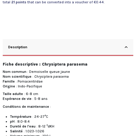
total
21
points
that can be converted into a voucher of
€0.44
.
Description
Fiche descriptive : Chrysiptera parasema
Nom commun
: Demoiselle queue jaune
Nom scientifique
:
Chrysiptera parasema
Famille
: Pomacentridae
Origine
: Indo-Pacifique
Taille adulte
: 6-8 cm
Espérance de vie
: 5-8 ans
Conditions de maintenance
:
Température
: 24-27°C
pH
: 8.0-8.4
Dureté de l'eau
: 8-12 °dKH
Salinité
: 1.023-1.026
Volume minimum
: 100 L