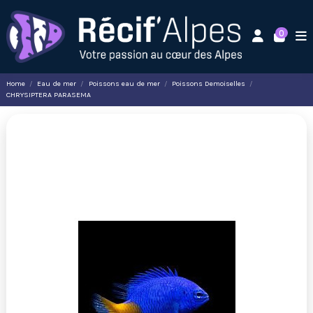
0
Home
Eau de mer
Poissons eau de mer
Poissons Demoiselles
CHRYSIPTERA PARASEMA