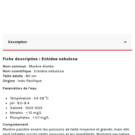
Description
Fiche descriptive : Echidna nebulosa
Nom commun
: Murène étoilée
Nom scientifique
: Echidna nebulosa
Taille adulte
: 80 cm
Origine
: Indo-Pacifique
Paramètres de l'eau
:
Température : 24-28 °C
pH : 8.0-8.4
Salinité : 1023-1025
Nitrates : < 10 mg/L
Phosphates : < 0.1 mg/L
Comportement
:
Murène paisible envers les poissons de taille moyenne et grande, mais elle
peut prédater sur les petits poissons et les invertébrés. Nocturne par nature,